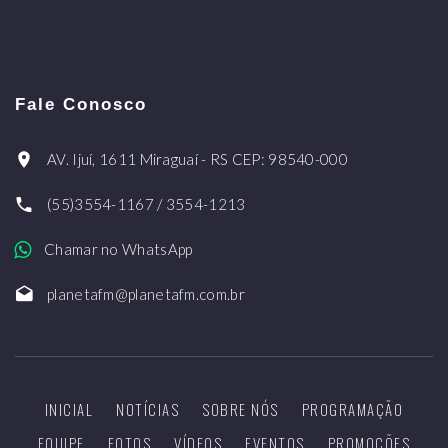
Fale Conosco
AV. Ijuí, 1611 Miraguaí - RS CEP: 98540-000
(55)3554-1167 / 3554-1213
Chamar no WhatsApp
planetafm@planetafm.com.br
INICIAL
NOTÍCIAS
SOBRE NÓS
PROGRAMAÇÃO
EQUIPE
FOTOS
VÍDEOS
EVENTOS
PROMOÇÕES