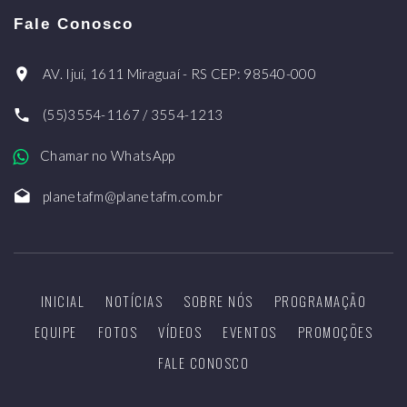
Fale Conosco
AV. Ijuí, 1611 Miraguaí - RS CEP: 98540-000
(55)3554-1167 / 3554-1213
Chamar no WhatsApp
planetafm@planetafm.com.br
INICIAL
NOTÍCIAS
SOBRE NÓS
PROGRAMAÇÃO
EQUIPE
FOTOS
VÍDEOS
EVENTOS
PROMOÇÕES
FALE CONOSCO