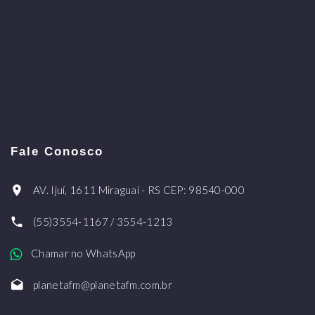
Fale Conosco
AV. Ijuí, 1611 Miraguaí - RS CEP: 98540-000
(55)3554-1167 / 3554-1213
Chamar no WhatsApp
planetafm@planetafm.com.br