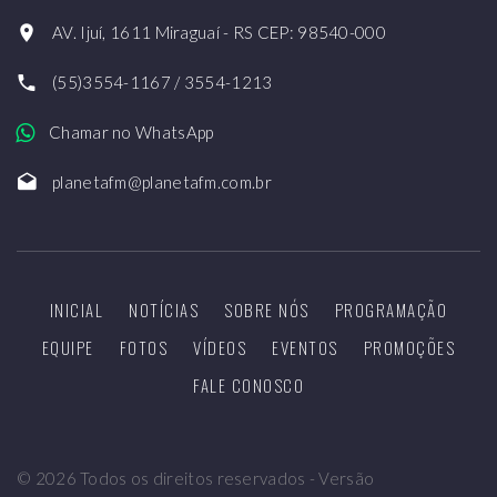
AV. Ijuí, 1611 Miraguaí - RS CEP: 98540-000
(55)3554-1167 / 3554-1213
Chamar no WhatsApp
planetafm@planetafm.com.br
INICIAL
NOTÍCIAS
SOBRE NÓS
PROGRAMAÇÃO
EQUIPE
FOTOS
VÍDEOS
EVENTOS
PROMOÇÕES
FALE CONOSCO
©
2026
Todos os direitos reservados - Versão