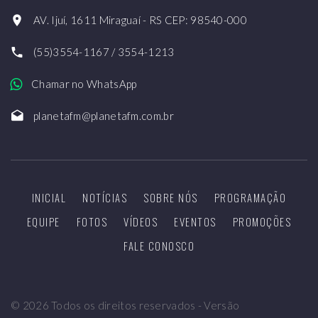
AV. Ijuí, 1611 Miraguaí - RS CEP: 98540-000
(55)3554-1167 / 3554-1213
Chamar no WhatsApp
planetafm@planetafm.com.br
INICIAL
NOTÍCIAS
SOBRE NÓS
PROGRAMAÇÃO
EQUIPE
FOTOS
VÍDEOS
EVENTOS
PROMOÇÕES
FALE CONOSCO
©
2026
Todos os direitos reservados - Versão