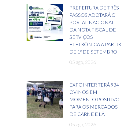
PREFEITURA DE TRÊS
PASSOS ADOTARÁ O
PORTAL NACIONAL
DA NOTA FISCAL DE
SERVIÇOS
ELETRÔNICA A PARTIR
DE 1º DE SETEMBRO
05 ago, 2026
EXPOINTER TERÁ 934
OVINOS EM
MOMENTO POSITIVO
PARA OS MERCADOS
DE CARNE E LÃ
05 ago, 2026