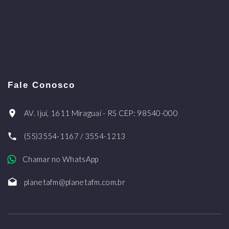
Fale Conosco
AV. Ijuí, 1611 Miraguaí - RS CEP: 98540-000
(55)3554-1167 / 3554-1213
Chamar no WhatsApp
planetafm@planetafm.com.br