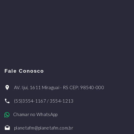
Fale Conosco
AV. Ijuí, 1611 Miraguaí - RS CEP: 98540-000
(55)3554-1167 / 3554-1213
Chamar no WhatsApp
planetafm@planetafm.com.br