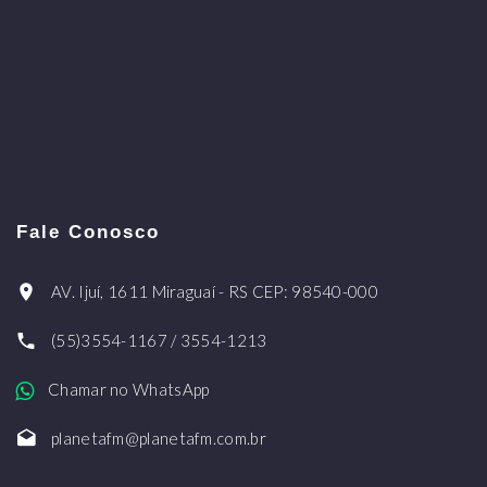
Fale Conosco
AV. Ijuí, 1611 Miraguaí - RS CEP: 98540-000
(55)3554-1167 / 3554-1213
Chamar no WhatsApp
planetafm@planetafm.com.br